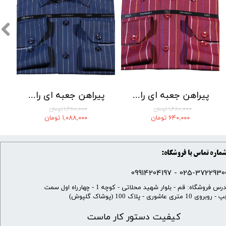
پیراهن جعبه ای راه راه برند DEGEST کد 05-101
پیراهن جعبه ای راه راه برند DEGEST کد 001-8
۱,۲۸۰,۰۰۰ تومان
۱,۲۸۰,۰۰۰ تومان
۶۴۰,۰۰۰ تومان
۱,۰۸۸,۰۰۰ تومان
ماره تماس با فروشگاه:
025-37229300 - 099142041
​آدرس فروشگاه: قم - بلوار شهید محلاتی - کوچه 1 - چهارراه اول سمت
 روبروی 10 متری عاشوری - پلاک 100 (پوشاک گلپوش)
کیفیت دستور کار ماست