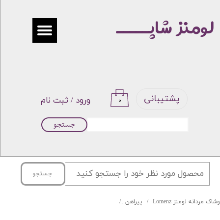
لومنز شاپـــــ
حساب کاربری من
تغییر گذر واژه
سفارشات
خروج از حساب کاربری
پشتیبانی
ورود
/
ثبت نام
۰
جستجو
جستجو
شاک مردانه لومنز Lomenz
پیراهن
پیراهن جعبه ای راه راه برند DEGEST کد 04-101