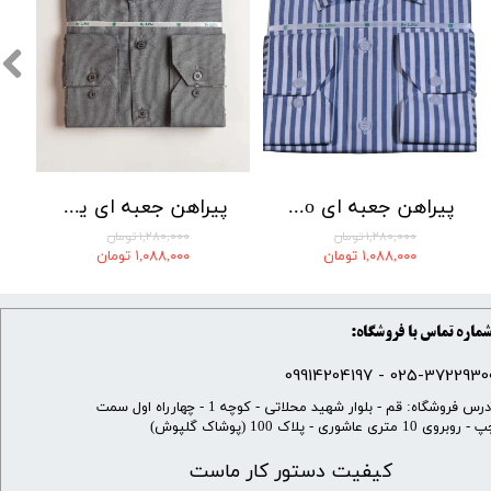
پیراهن جعبه ای By Lino کد 15043
پیراهن جعبه ای یقه Diplomat برند By Lino کد 004
۱,۲۸۰,۰۰۰ تومان
۱,۲۸۰,۰۰۰ تومان
۱,۰۸۸,۰۰۰ تومان
۱,۰۸۸,۰۰۰ تومان
ماره تماس با فروشگاه:
025-37229300 - 099142041
​آدرس فروشگاه: قم - بلوار شهید محلاتی - کوچه 1 - چهارراه اول سمت
 روبروی 10 متری عاشوری - پلاک 100 (پوشاک گلپوش)
کیفیت دستور کار ماست