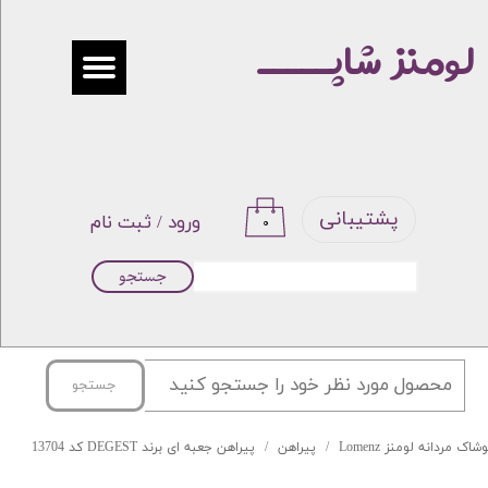
لومنز شاپـــــ
حساب کاربری من
تغییر گذر واژه
سفارشات
خروج از حساب کاربری
پشتیبانی
ورود
/
ثبت نام
۰
جستجو
جستجو
شاک مردانه لومنز Lomenz
پیراهن
پیراهن جعبه ای برند DEGEST کد 13704