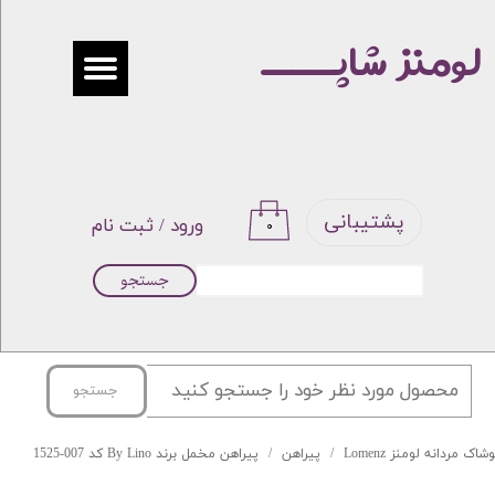
لومنز شاپـــــ
حساب کاربری من
تغییر گذر واژه
سفارشات
خروج از حساب کاربری
پشتیبانی
ورود
/
ثبت نام
۰
جستجو
جستجو
شاک مردانه لومنز Lomenz
پیراهن
پیراهن مخمل برند By Lino کد 007-1525