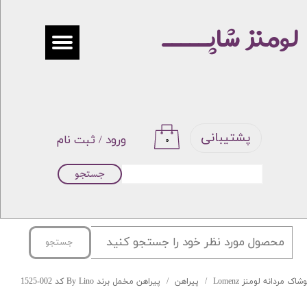
لومنز شاپـــــ
حساب کاربری من
تغییر گذر واژه
سفارشات
خروج از حساب کاربری
پشتیبانی
ورود
/
ثبت نام
۰
جستجو
جستجو
شاک مردانه لومنز Lomenz
پیراهن
پیراهن مخمل برند By Lino کد 002-1525