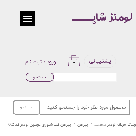
لومنز شاپـــــ
حساب کاربری من
تغییر گذر واژه
سفارشات
خروج از حساب کاربری
پشتیبانی
ورود
/
ثبت نام
۰
جستجو
جستجو
شاک مردانه لومنز Lomenz
پیراهن
پیراهن کت شلواری دوشین لومنز کد 002