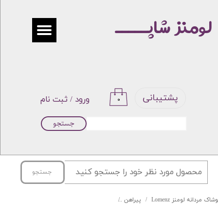
لومنز شاپـــــ
حساب کاربری من
تغییر گذر واژه
سفارشات
خروج از حساب کاربری
پشتیبانی
ورود
/
ثبت نام
۰
جستجو
جستجو
شاک مردانه لومنز Lomenz
پیراهن
پیراهن آستین کوتاه هاوایی ZARA کد 009