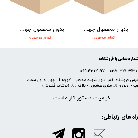
بدون محصول جهت نمایش
بدون محصول جهت نمایش
اتمام موجودی
اتمام موجودی
ماره تماس با فروشگاه:
025-37229300 - 099142041
​آدرس فروشگاه: قم - بلوار شهید محلاتی - کوچه 1 - چهارراه اول سمت
 روبروی 10 متری عاشوری - پلاک 100 (پوشاک گلپوش)
کیفیت دستور کار ماست
​​راه های ارتباطی: