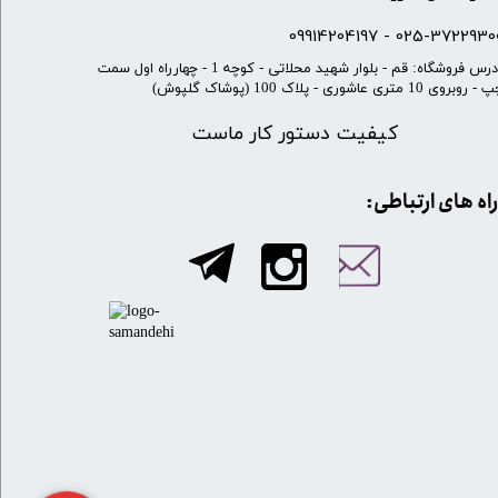
025-37229300 - 099142041
​آدرس فروشگاه: قم - بلوار شهید محلاتی - کوچه 1 - چهارراه اول سمت
 روبروی 10 متری عاشوری - پلاک 100 (پوشاک گلپوش)
کیفیت دستور کار ماست
​​راه های ارتباطی: