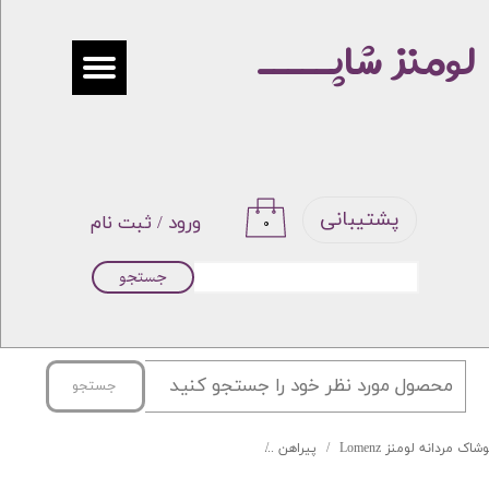
لومنز شاپـــــ
حساب کاربری من
تغییر گذر واژه
سفارشات
خروج از حساب کاربری
پشتیبانی
ورود
/
ثبت نام
۰
جستجو
جستجو
شاک مردانه لومنز Lomenz
پیراهن
پیراهن آستین کوتاه جین ترکیبی LEVIS کد:1096-1