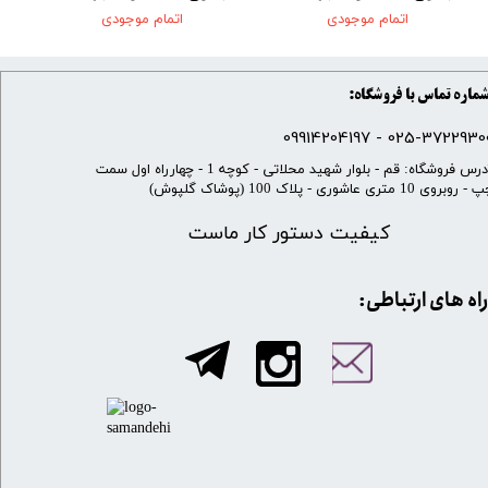
اتمام موجودی
اتمام موجودی
ماره تماس با فروشگاه:
025-37229300 - 099142041
​آدرس فروشگاه: قم - بلوار شهید محلاتی - کوچه 1 - چهارراه اول سمت
 روبروی 10 متری عاشوری - پلاک 100 (پوشاک گلپوش)
کیفیت دستور کار ماست
​​راه های ارتباطی: