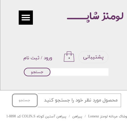
لومنز شاپـــــ
حساب کاربری من
تغییر گذر واژه
سفارشات
خروج از حساب کاربری
پشتیبانی
ورود
/
ثبت نام
۰
جستجو
جستجو
شاک مردانه لومنز Lomenz
پیراهن
پیراهن آستین کوتاه COLIN،S کد 8898-1