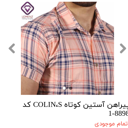
پیراهن آستین کوتاه COLIN،S کد
8898-
تمام موجودی