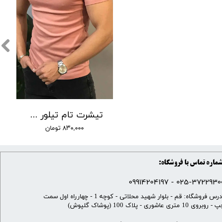
تیشرت تام تیلور کوتاه کد 20
۸۳۰,۰۰۰ تومان
ماره تماس با فروشگاه:
025-37229300 - 099142041
​آدرس فروشگاه: قم - بلوار شهید محلاتی - کوچه 1 - چهارراه اول سمت
 روبروی 10 متری عاشوری - پلاک 100 (پوشاک گلپوش)