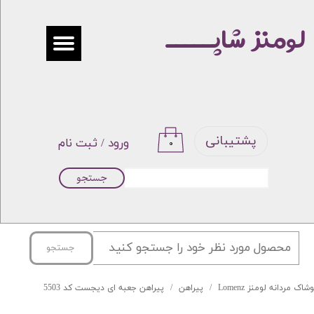
لومنز شاپـــــ
حساب کاربری من
تغییر گذر واژه
سفارشات
خروج از حساب کاربری
پشتیبانی
ورود
/
ثبت نام
۰
جستجو
جستجو
شاک مردانه لومنز Lomenz
پیراهن
پیراهن جعبه ای دیجست کد 5503