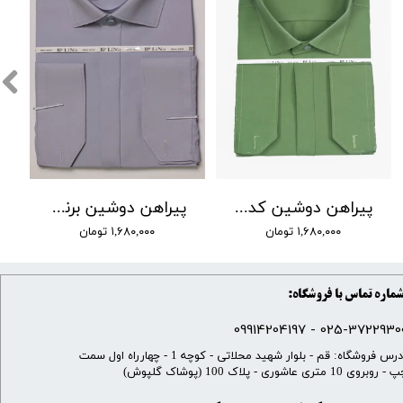
پیراهن دوشین کد 30
پیراهن دوشین برند by lino کد 01
۱,۶۸۰,۰۰۰ تومان
۱,۶۸۰,۰۰۰ تومان
ماره تماس با فروشگاه:
025-37229300 - 099142041
​آدرس فروشگاه: قم - بلوار شهید محلاتی - کوچه 1 - چهارراه اول سمت
 روبروی 10 متری عاشوری - پلاک 100 (پوشاک گلپوش)