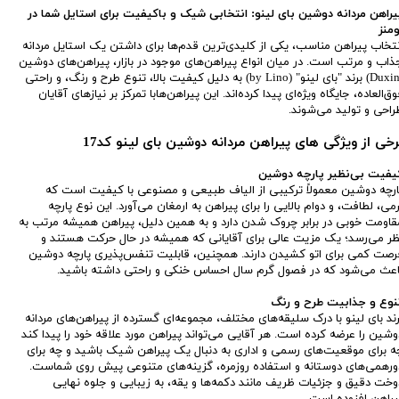
یراهن مردانه دوشین بای لینو: انتخابی شیک و باکیفیت برای استایل شما در
ومنز
نتخاب پیراهن مناسب، یکی از کلیدی‌ترین قدم‌ها برای داشتن یک استایل مردانه
ذاب و مرتب است. در میان انواع پیراهن‌های موجود در بازار، پیراهن‌های دوشین
(Duxin) برند "بای لینو" (by Lino) به دلیل کیفیت بالا، تنوع طرح و رنگ، و راحتی
وق‌العاده، جایگاه ویژه‌ای پیدا کرده‌اند. این پیراهن‌هابا تمرکز بر نیازهای آقایان
راحی و تولید می‌شوند.
رخی از ویژگی های پیراهن مردانه دوشین بای لینو کد17
یفیت بی‌نظیر پارچه دوشین
ارچه دوشین معمولاً ترکیبی از الیاف طبیعی و مصنوعی با کیفیت است که
رمی، لطافت، و دوام بالایی را برای پیراهن به ارمغان می‌آورد. این نوع پارچه
قاومت خوبی در برابر چروک شدن دارد و به همین دلیل، پیراهن همیشه مرتب به
ظر می‌رسد؛ یک مزیت عالی برای آقایانی که همیشه در حال حرکت هستند و
رصت کمی برای اتو کشیدن دارند. همچنین، قابلیت تنفس‌پذیری پارچه دوشین
اعث می‌شود که در فصول گرم سال احساس خنکی و راحتی داشته باشید.
نوع و جذابیت طرح و رنگ
رند بای لینو با درک سلیقه‌های مختلف، مجموعه‌ای گسترده از پیراهن‌های مردانه
وشین را عرضه کرده است. هر آقایی می‌تواند پیراهن مورد علاقه خود را پیدا کند
ه برای موقعیت‌های رسمی و اداری به دنبال یک پیراهن شیک باشید و چه برای
ورهمی‌های دوستانه و استفاده روزمره، گزینه‌های متنوعی پیش روی شماست.
وخت دقیق و جزئیات ظریف مانند دکمه‌ها و یقه، به زیبایی و جلوه نهایی
یراهن افزوده است.