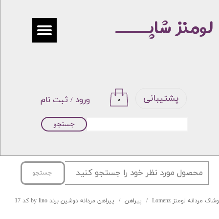
لومنز شاپـــــ
حساب کاربری من
تغییر گذر واژه
سفارشات
خروج از حساب کاربری
پشتیبانی
ورود
/
ثبت نام
۰
جستجو
جستجو
شاک مردانه لومنز Lomenz
پیراهن
پیراهن مردانه دوشین برند by lino کد 17