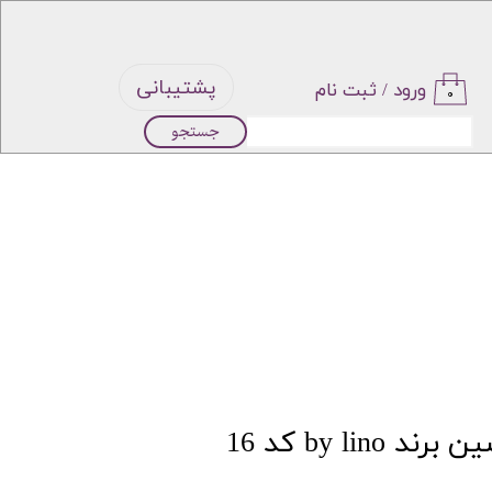
پشتیبانی
ورود
/
ثبت نام
۰
جستجو
حساب
کاربری من
تغییر گذر
واژه
سفارشات
خروج از
by lin کد 16
حساب