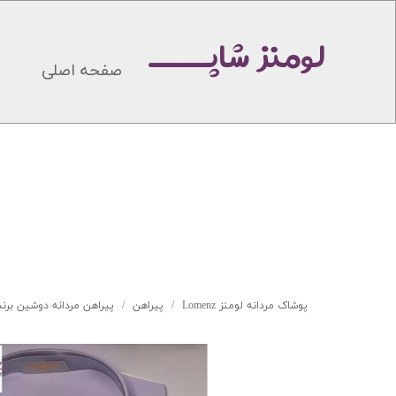
لومنز شاپـــــ
صفحه اصلی
پوشاک مردانه لومنز Lomenz
پیراهن
پیراهن مردانه دوشین برند by lino کد 