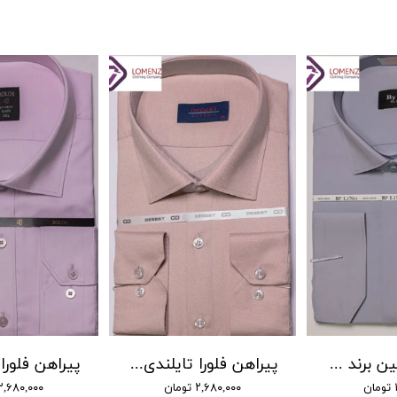
پیراهن دوشین برند by lino کد 01
پیراهن فلورا تایلندی برند DEGEST کد DJ-9 رنگ 17
۲,۶۸۰,۰۰۰ تومان
۲,۶۸۰,۰۰۰ تومان