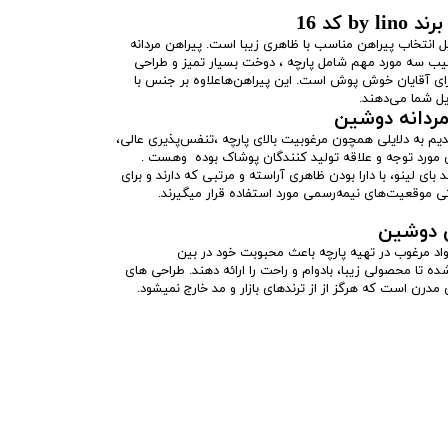
کاربری
 کد 16
ل انتخاب پیراهن مناسب با ظاهری زیبا است. پیراهن مردانه
رند معتبر “by lino”، با ترکیب سه مورد مهم شامل پارچه ، دوخت بسیار تمیز و طراحی
رای آقایان خوش پوش است. این پیراهن‌هاعلاوه بر جنس با
ل شما می‌دهند.
مردانه دوشین
) از زمان های قدیم به دلایلی همچون مرغوبیت بالای پارچه ،تنفس‌پذیری عالی،
 مورد توجه و علاقه تولید کنندگان پوشاک بوده وهست .
ای لینو، با دارا بودن ظاهری آراسته و مرتبی که دارند و برای
ی موقعیت‌های نیمه‌رسمی مورد استفاده قرار میگیرند.
ی دوشین
فاده از مواد مرغوب در تهیه پارچه باعث محبوبت خود در بین
ه تا محصولی زیبا، بادوام و راحت را ارائه دهند. طراحی های