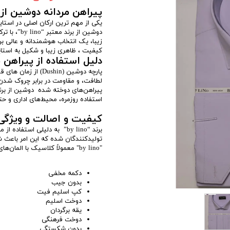
پیراهن مردانه دوشین از برند by lino
یکی از مهم ترین ارکان اصلی در استای
دوشین از ب
زیبا، یک انتخاب هوشمندانه و عالی ب
کیفیت ، ظاهری زیبا و شکیل به استای
دلیل استفاده از پیراهن 
پارچه دوشین (Dushin
لطافت، و مقاومت در برابر چروک شدن
پیراهن‌های دوخته شده دوشین از برند ب
استفاده روزمره، محیط‌های اداری و حت
کیفیت و اصالت و ویژگ
برند “by lino” به دلیلی است
تولیدکنندگان شده که این امر باعث شد
"by lino" معمولاً کلاسیک با المان‌های مدرن است که هرگز از از ترندهای بازار و مد خارج نمیشود.
دکمه مخفی
بدون جیب
کپ اسلیم فیت
دوخت اسلیم
یقه برگردان
دوخت فرهنگی
بدون شکستگی