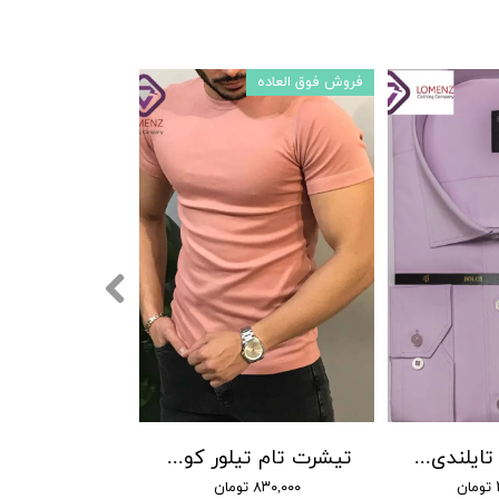
فروش فوق العاده
پیراهن فلورا تایلندی برند BOSS کد DJ-9 رنگ 15
تیشرت تام تیلور کوتاه کد 20
۸۳۰,۰۰۰ تومان