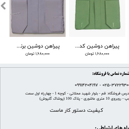
پیراهن دوشین کد 30
پیراهن دوشین برند by lino کد 01
۱,۶۸۰,۰۰۰ تومان
۱,۶۸۰,۰۰۰ تومان
ماره تماس با فروشگاه:
025-37229300 - 099142041
​آدرس فروشگاه: قم - بلوار شهید محلاتی - کوچه 1 - چهارراه اول سمت
 روبروی 10 متری عاشوری - پلاک 100 (پوشاک گلپوش)
کیفیت دستور کار ماست
​​راه های ارتباطی: