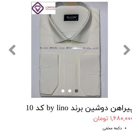
یراهن دوشین برند by lino کد 10
۱,۶۸۰,۰۰ تومان
دکمه مخفی