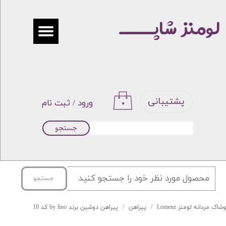
لومنز شاپـــــ
حساب کاربری من
تغییر گذر واژه
سفارشات
خروج از حساب کاربری
پشتیبانی
ورود
/
ثبت نام
۰
جستجو
جستجو
شاک مردانه لومنز Lomenz
پیراهن
پیراهن دوشین برند by lino کد 10