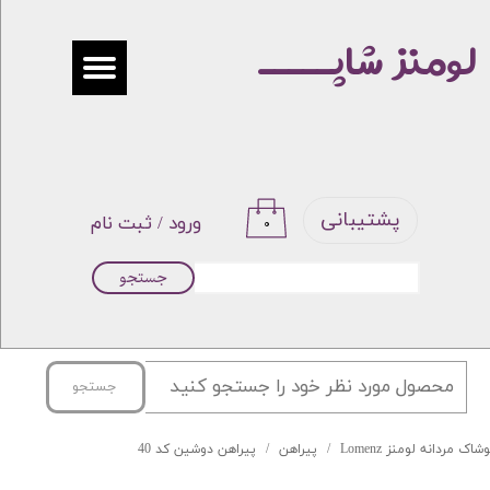
لومنز شاپـــــ
حساب کاربری من
تغییر گذر واژه
سفارشات
خروج از حساب کاربری
پشتیبانی
ورود
/
ثبت نام
۰
جستجو
جستجو
شاک مردانه لومنز Lomenz
پیراهن
پیراهن دوشین کد 40