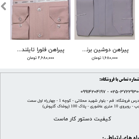
پیراهن دوشین برند by lino کد 01
پیراهن فلورا تایلندی برند DEGEST کد DJ-9 رنگ 17
۱,۶۸۰,۰۰۰ تومان
۲,۶۸۰,۰۰۰ تومان
ماره تماس با فروشگاه:
025-37229300 - 099142041
​آدرس فروشگاه: قم - بلوار شهید محلاتی - کوچه 1 - چهارراه اول سمت
 روبروی 10 متری عاشوری - پلاک 100 (پوشاک گلپوش)
کیفیت دستور کار ماست
​​راه های ارتباطی: