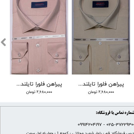
پیراهن فلورا تایلندی برند DEGEST کد DJ-9 رنگ 20
پیراهن فلورا تایلندی برند DEGEST کد DJ-9 رنگ 17
۲,۶۸۰,۰۰۰ تومان
۲,۶۸۰,۰۰۰ تومان
ماره تماس با فروشگاه:
025-37229300 - 099142041
​آدرس فروشگاه: قم - بلوار شهید محلاتی - کوچه 1 - چهارراه اول سمت