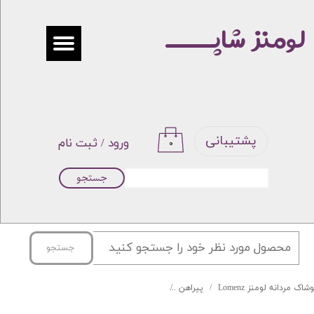
لومنز شاپـــــ
حساب کاربری من
تغییر گذر واژه
سفارشات
خروج از حساب کاربری
پشتیبانی
ورود
/
ثبت نام
۰
جستجو
جستجو
شاک مردانه لومنز Lomenz
پیراهن
پیراهن فلورا تایلندی برند BOSS کد DJ-9 رنگ 28