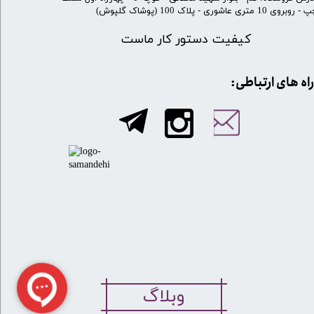
 روبروی 10 متری عاشوری - پلاک 100 (پوشاک گلپوش)
کیفیت دستور کار ماست
​​راه های ارتباطی:
وبلاگ