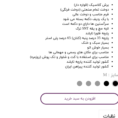
برش کلاسیک (قواره دار)
دوخت تمام صنعتی (دوخت فرنگی)
فرم مناسب و دوخت عالی
با یک ردیف دکمه بسته می شود
سرآستین ها دارای دو دکمه است
لایه مچ و یقه SNT ترک
پارچه فلورا تایلند
پارچه 35 درصد پنبه (کتان) 65 درصد پلی استر
بسیار سبک و خنک
بسیار خوش اتو
مناسب برای مکان های رسمی و مهمانی ها
مناسب برای استفاده با کت و شلوار و تک پوش (روزمره)
کشور تولید کننده پارچه تایلند
کشور تولید کننده پیراهن ایران
ایز
: M
افزودن به سبد خرید
نظرات