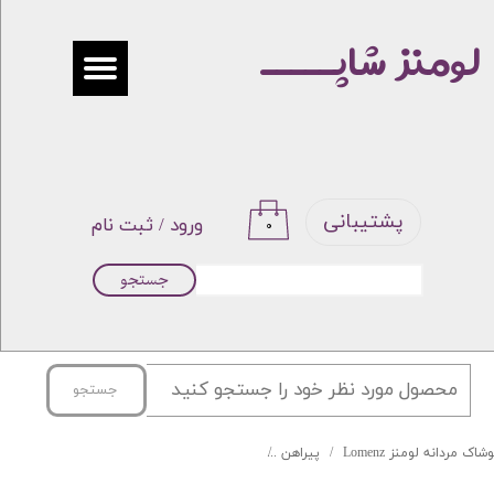
لومنز شاپـــــ
حساب کاربری من
تغییر گذر واژه
سفارشات
خروج از حساب کاربری
پشتیبانی
ورود
/
ثبت نام
۰
جستجو
جستجو
شاک مردانه لومنز Lomenz
پیراهن
پیراهن فلورا تایلندی برند BOSS کد DJ-9 رنگ 26