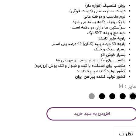
برش کلاسیک (قواره دار)
دوخت تمام صنعتی (دوخت فرنگی)
فرم مناسب و دوخت عالی
با یک ردیف دکمه بسته می شود
سرآستین ها دارای دو دکمه است
لایه مچ و یقه SNT ترک
پارچه فلورا تایلند
پارچه 35 درصد پنبه (کتان) 65 درصد پلی استر
بسیار سبک و خنک
بسیار خوش اتو
مناسب برای مکان های رسمی و مهمانی ها
مناسب برای استفاده با کت و شلوار و تک پوش (روزمره)
کشور تولید کننده پارچه تایلند
کشور تولید کننده پیراهن ایران
ایز
: M
افزودن به سبد خرید
نظرات