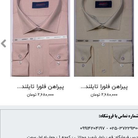
پیراهن فلورا تایلندی برند DEGEST کد DJ-9 رنگ 20
پیراهن فلورا تایلندی برند DEGEST کد DJ-9 رنگ 17
۲,۶۸۰,۰۰۰ تومان
۲,۶۸۰,۰۰۰ تومان
ماره تماس با فروشگاه:
025-37229300 - 099142041
​آدرس فروشگاه: قم - بلوار شهید محلاتی - کوچه 1 - چهارراه اول سمت