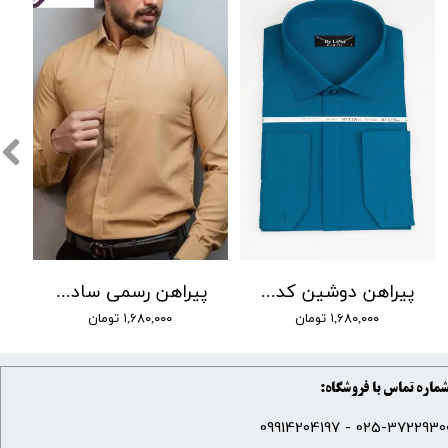
پیراهن دوشین کد 22
پیراهن رسمی ساده کت شلواری اسلیم فیت دوشین
۱,۶۸۰,۰۰۰ تومان
۱,۶۸۰,۰۰۰ تومان
ماره تماس با فروشگاه:
025-37229300 - 099142041