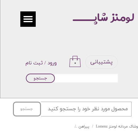
لومنز شاپـــــ
حساب کاربری من
تغییر گذر واژه
سفارشات
خروج از حساب کاربری
پشتیبانی
ورود
/
ثبت نام
۰
جستجو
جستجو
شاک مردانه لومنز Lomenz
پیراهن
پیراهن مشکی مجلسی برند BOLOS کد PLF-200