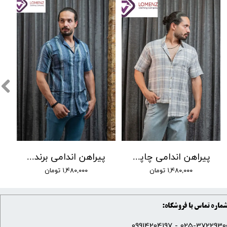
پیراهن اندامی چاپی برند LW کد 12
پیراهن اندامی برند Lw کد 04
۱,۴۸۰,۰۰۰ تومان
۱,۴۸۰,۰۰۰ تومان
ماره تماس با فروشگاه:
025-37229300 - 099142041