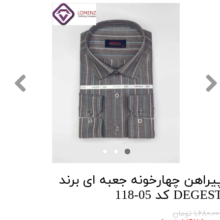
یراهن چهارخونه جعبه ای برند
DEGES کد 05-118
۱,۶۸۰,۰ تومان