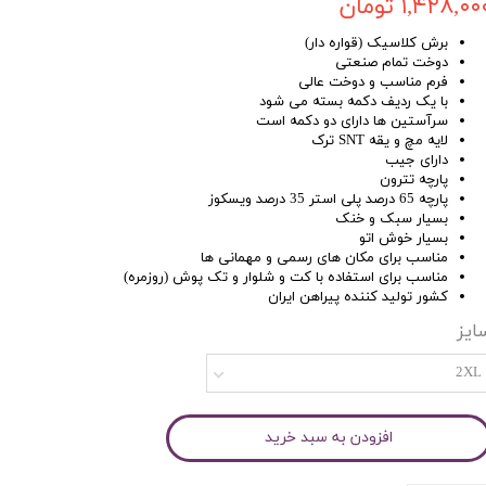
۱,۴۲۸,۰۰ تومان
برش کلاسیک (قواره دار)
دوخت تمام صنعتی
فرم مناسب و دوخت عالی
با یک ردیف دکمه بسته می شود
سرآستین ها دارای دو دکمه است
لایه مچ و یقه SNT ترک
دارای جیب
پارچه تترون
پارچه 65 درصد پلی استر 35 درصد ویسکوز
بسیار سبک و خنک
بسیار خوش اتو
مناسب برای مکان های رسمی و مهمانی ها
مناسب برای استفاده با کت و شلوار و تک پوش (روزمره)
کشور تولید کننده پیراهن ایران
ایز
2XL
افزودن به سبد خرید