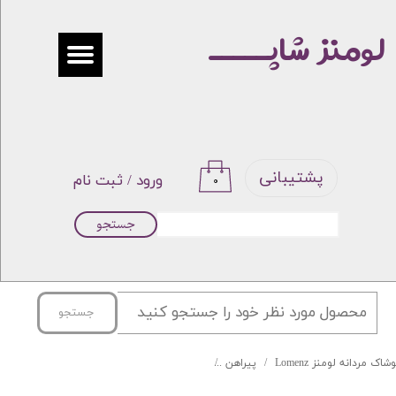
لومنز شاپـــــ
حساب کاربری من
تغییر گذر واژه
سفارشات
خروج از حساب کاربری
پشتیبانی
ورود
/
ثبت نام
۰
جستجو
جستجو
شاک مردانه لومنز Lomenz
پیراهن
پیراهن چهارخونه جعبه ای برند DEGEST کد 05-118