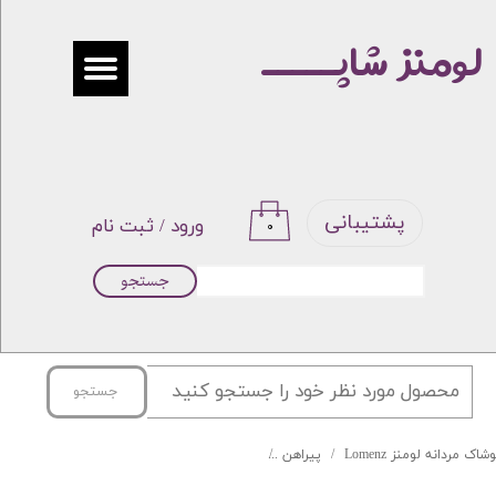
لومنز شاپـــــ
حساب کاربری من
تغییر گذر واژه
سفارشات
خروج از حساب کاربری
پشتیبانی
ورود
/
ثبت نام
۰
جستجو
جستجو
شاک مردانه لومنز Lomenz
پیراهن
پیراهن چهارخونه جعبه ای برند DEGEST کد 02-84