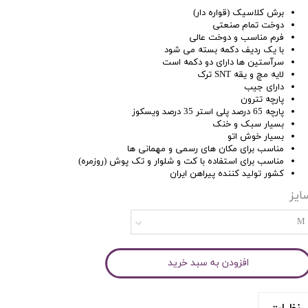
برش کلاسیک (قواره دار)
دوخت تمام صنعتی
فرم مناسب و دوخت عالی
با یک ردیف دکمه بسته می شود
سرآستین ها دارای دو دکمه است
لایه مچ و یقه SNT ترک
دارای جیب
پارچه تترون
پارچه 65 درصد پلی استر 35 درصد ویسکوز
بسیار سبک و خنک
بسیار خوش اتو
مناسب برای مکان های رسمی و مهمانی ها
مناسب برای استفاده با کت و شلوار و تک پوش (روزمره)
کشور تولید کننده پیراهن ایران
ایز
M
افزودن به سبد خرید