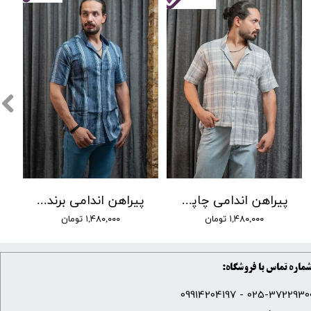
پیراهن اندامی چاپی برند LW کد 12
پیراهن اندامی برند Lw کد 04
۱,۴۸۰,۰۰۰ تومان
۱,۴۸۰,۰۰۰ تومان
ماره تماس با فروشگاه:
025-37229300 - 099142041