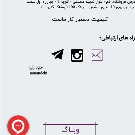
​آدرس فروشگاه: قم - بلوار شهید محلاتی - کوچه 1 - چهارراه اول سمت
 روبروی 10 متری عاشوری - پلاک 100 (پوشاک گلپوش)
کیفیت دستور کار ماست
​​راه های ارتباطی:
وبلاگ