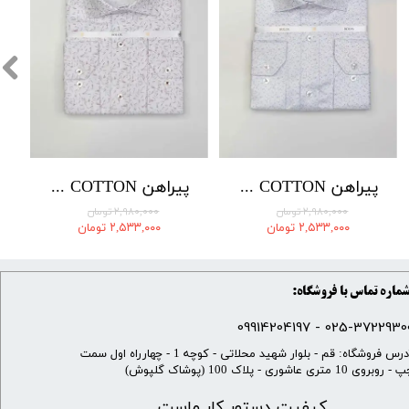
پیراهن COTTON برند BOLOS کد 05-0113
پیراهن COTTON برند BOLOS کد 03-2053
۲,۹۸۰,۰۰۰ تومان
۲,۹۸۰,۰۰۰ تومان
۲,۵۳۳,۰۰۰ تومان
۲,۵۳۳,۰۰۰ تومان
ماره تماس با فروشگاه:
025-37229300 - 099142041
​آدرس فروشگاه: قم - بلوار شهید محلاتی - کوچه 1 - چهارراه اول سمت
 روبروی 10 متری عاشوری - پلاک 100 (پوشاک گلپوش)
کیفیت دستور کار ماست