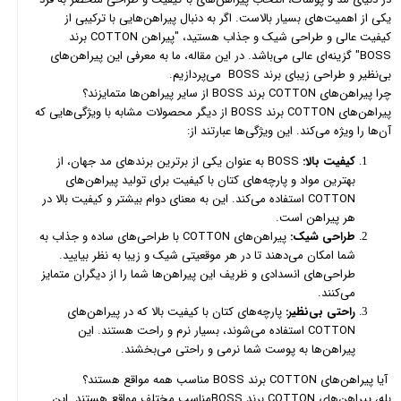
یکی از اهمیت‌های بسیار بالاست. اگر به دنبال پیراهن‌هایی با ترکیبی از
کیفیت عالی و طراحی شیک و جذاب هستید، "پیراهن COTTON برند
BOSS" گزینه‌ای عالی می‌باشد. در این مقاله، ما به معرفی این پیراهن‌های
بی‌نظیر و طراحی زیبای برند BOSS می‌پردازیم.
چرا پیراهن‌های COTTON برند BOSS از سایر پیراهن‌ها متمایزند؟
پیراهن‌های COTTON برند BOSS از دیگر محصولات مشابه با ویژگی‌هایی که
آن‌ها را ویژه می‌کند. این ویژگی‌ها عبارتند از:
کیفیت بالا:
BOSS به عنوان یکی از برترین برندهای مد جهان، از
بهترین مواد و پارچه‌های کتان با کیفیت برای تولید پیراهن‌های
COTTON استفاده می‌کند. این به معنای دوام بیشتر و کیفیت بالا در
هر پیراهن است.
طراحی شیک:
پیراهن‌های COTTON با طراحی‌های ساده و جذاب به
شما امکان می‌دهند تا در هر موقعیتی شیک و زیبا به نظر بیایید.
طراحی‌های انسدادی و ظریف این پیراهن‌ها شما را از دیگران متمایز
می‌کنند.
راحتی بی‌نظیر:
پارچه‌های کتان با کیفیت بالا که در پیراهن‌های
COTTON استفاده می‌شوند، بسیار نرم و راحت هستند. این
پیراهن‌ها به پوست شما نرمی و راحتی می‌بخشند.
آیا پیراهن‌های COTTON برند BOSS مناسب همه مواقع هستند؟
بله، پیراهن‌های COTTON برند BOSSمناسب مختلف مواقع هستند. این