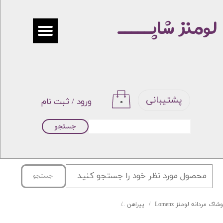
لومنز شاپـــــ
حساب کاربری من
تغییر گذر واژه
سفارشات
خروج از حساب کاربری
پشتیبانی
ورود
/
ثبت نام
۰
جستجو
جستجو
شاک مردانه لومنز Lomenz
پیراهن
پیراهن COTTON برند BOLOS کد 01-81324