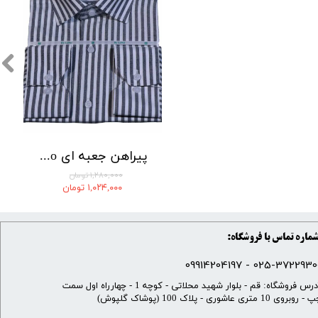
پیراهن جعبه ای By Lino کد 15042
۱,۲۸۰,۰۰۰ تومان
۱,۰۲۴,۰۰۰ تومان
ماره تماس با فروشگاه:
025-37229300 - 099142041
​آدرس فروشگاه: قم - بلوار شهید محلاتی - کوچه 1 - چهارراه اول سمت
 روبروی 10 متری عاشوری - پلاک 100 (پوشاک گلپوش)