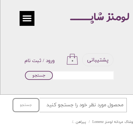
لومنز شاپـــــ
حساب کاربری من
تغییر گذر واژه
سفارشات
خروج از حساب کاربری
پشتیبانی
ورود
/
ثبت نام
۰
جستجو
جستجو
شاک مردانه لومنز Lomenz
پیراهن
پیراهن جعبه ای یقه Diplomat برند By Lino کد 002