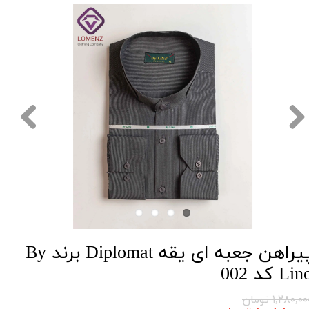
پیراهن جعبه ای یقه Diplomat برند By
Li کد 002
۱,۲۸۰,۰ تومان