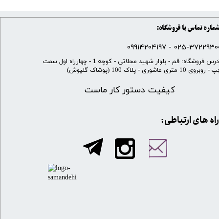
ماره تماس با فروشگاه:
025-37229300 - 099142041
​آدرس فروشگاه: قم - بلوار شهید محلاتی - کوچه 1 - چهارراه اول سمت
 روبروی 10 متری عاشوری - پلاک 100 (پوشاک گلپوش)
کیفیت دستور کار ماست
​​راه های ارتباطی: