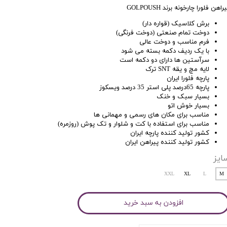
راهن فلورا چارخونه برند GOLPOUSH
برش کلاسیک (قواره دار)
دوخت تمام صنعتی (دوخت فرنگی)
فرم مناسب و دوخت عالی
با یک ردیف دکمه بسته می شود
سرآستین ها دارای دو دکمه است
لایه مچ و یقه SNT ترک
پارچه فلورا ایران
پارچه 65درصد پلی استر 35 درصد ویسکوز
بسیار سبک و خنک
بسیار خوش اتو
مناسب برای مکان های رسمی و مهمانی ها
مناسب برای استفاده با کت و شلوار و تک پوش (روزمره)
کشور تولید کننده پارچه ایران
کشور تولید کننده پیراهن ایران
ایز
XXL
XL
L
M
افزودن به سبد خرید