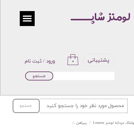
لومنز شاپـــــ
حساب کاربری من
تغییر گذر واژه
سفارشات
خروج از حساب کاربری
پشتیبانی
ورود
/
ثبت نام
۰
جستجو
جستجو
شاک مردانه لومنز Lomenz
پیراهن
پیراهن فلورا چارخونه برند GOLPOUSH کد 03