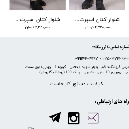
شلوار کتان اسپرت PAR کد 06
شلوار کتان اسپرت PAR کد 05
۲,۳۲۰,۰۰۰ تومان
۲,۳۲۰,۰۰۰ تومان
ماره تماس با فروشگاه:
025-37229300 - 099142041
​آدرس فروشگاه: قم - بلوار شهید محلاتی - کوچه 1 - چهارراه اول سمت
 روبروی 10 متری عاشوری - پلاک 100 (پوشاک گلپوش)
کیفیت دستور کار ماست
​​راه های ارتباطی: