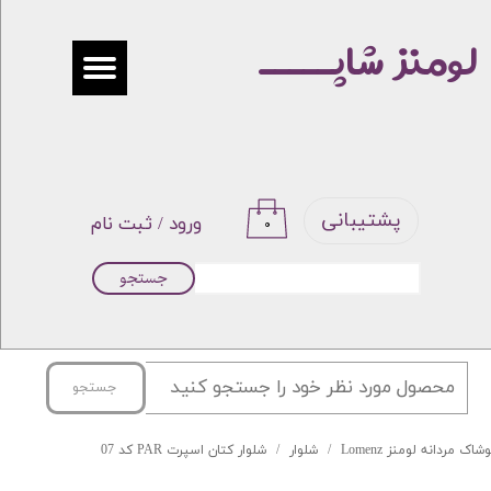
لومنز شاپـــــ
حساب کاربری من
تغییر گذر واژه
سفارشات
خروج از حساب کاربری
پشتیبانی
ورود
/
ثبت نام
۰
جستجو
جستجو
شاک مردانه لومنز Lomenz
شلوار
شلوار کتان اسپرت PAR کد 07