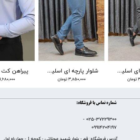
شلوار پارچه ای اسلیم فیت برند ZANTIP کد-647 رنگ 003
شلوار پارچه ای اسلیم فیت برند ZANTIP کد-647 رنگ 006
ن
۳,۸۵۰,۰۰۰ تومان
۱,۶۸۰,۰۰۰ تومان
شماره تماس با فروشگاه:
025-37229300 -
09914204197
​آدرس فروشگاه: قم - بلوار شهید محلاتی - کوچه 1 - چهارراه اول