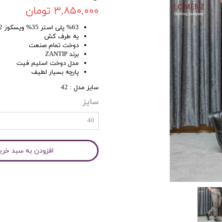
۳,۸۵۰,۰۰۰ تومان
%63 پلی استر 35% ویسکوز 2% لاکرا
یه طرف کش
دوخت تمام صنعت
برند ZANTIP
مدل دوخت اسلیم فیت
پارچه بسیار لطیف
سایز مدل : 42
سایز
40
افزودن به سبد خری