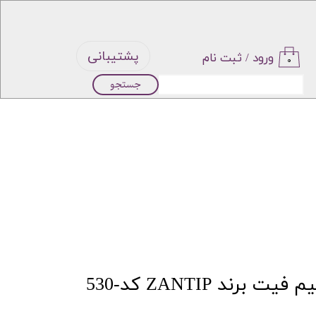
پشتیبانی
ورود
/
ثبت نام
۰
جستجو
حساب
کاربری من
تغییر گذر
واژه
سفارشات
خروج از
شلوار پارچه ای اسلیم فیت برند ZANTIP کد-530
حساب