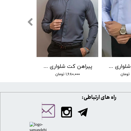
پیراهن کت شلواری دوشین لومنز کد 0019
پیراهن کت شلواری دوشین لومنز کد 0018
۱,۶۸۰,۰۰۰ تومان
​​راه های ارتباطی: