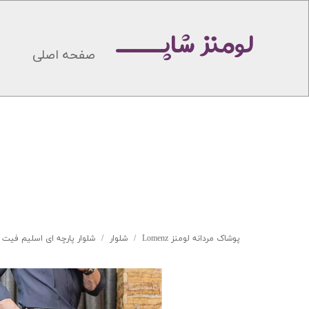
لومنز شاپـــــ
صفحه اصلی
پوشاک مردانه لومنز Lomenz
شلوار
شلوار پارچه ای اسلیم فیت برند ZANTIP کد-530 