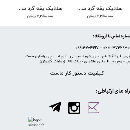
سلانیک یقه گرد ساده طرح روگاچی زرشکی
سلانیک یقه گرد ساده طرح روگاچی سرمه ای
۲,۳۵۰,۰۰۰ تومان
۲,۳۵۰,۰۰۰ تومان
ماره تماس با فروشگاه:
025-37229300 - 099142041
​آدرس فروشگاه: قم - بلوار شهید محلاتی - کوچه 1 - چهارراه اول سمت
 روبروی 10 متری عاشوری - پلاک 100 (پوشاک گلپوش)
کیفیت دستور کار ماست
​​راه های ارتباطی: