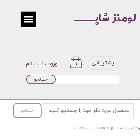
لومنز شاپـــــ
حساب کاربری من
تغییر گذر واژه
سفارشات
خروج از حساب کاربری
پشتیبانی
ورود
/
ثبت نام
۰
جستجو
جستجو
شاک مردانه لومنز Lomenz
زمستانه
بلیز دورس سه نخ برند DINGER رنگ طوسی