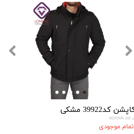
اپشن کد39922 مشکی
کالا: 00203049
تمام موجودی