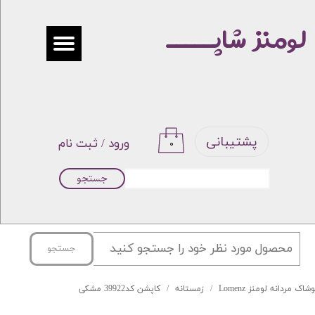
لومنز شاپـــــ
حساب کاربری من
تغییر گذر واژه
سفارشات
خروج از حساب کاربری
پشتیبانی
ورود
/
ثبت نام
۰
جستجو
جستجو
شاک مردانه لومنز Lomenz
زمستانه
کاپشن کد39922 مشکی