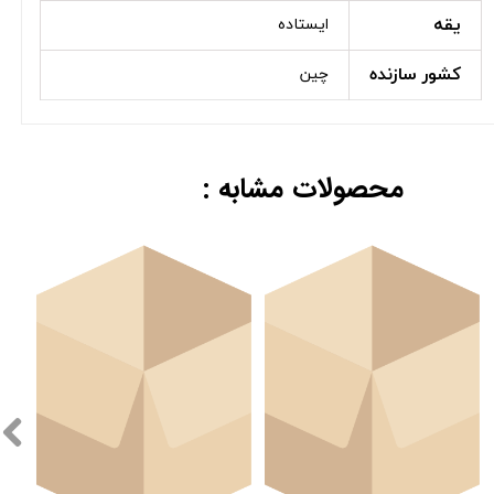
یقه
ایستاده
کشور سازنده
چین
محصولات مشابه :