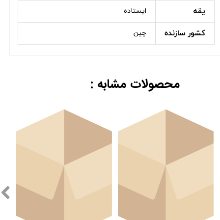
یقه
ایستاده
کشور سازنده
چین
محصولات مشابه :