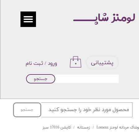
لومنز شاپـــــ
حساب کاربری من
تغییر گذر واژه
سفارشات
خروج از حساب کاربری
پشتیبانی
ورود
/
ثبت نام
۰
جستجو
جستجو
شاک مردانه لومنز Lomenz
زمستانه
کاپشن 17016 سبز