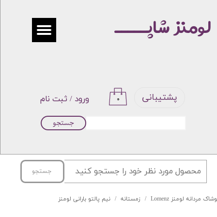
لومنز شاپـــــ
حساب کاربری من
تغییر گذر واژه
سفارشات
خروج از حساب کاربری
پشتیبانی
ورود
/
ثبت نام
۰
جستجو
جستجو
شاک مردانه لومنز Lomenz
زمستانه
نیم پالتو بارانی لومنز