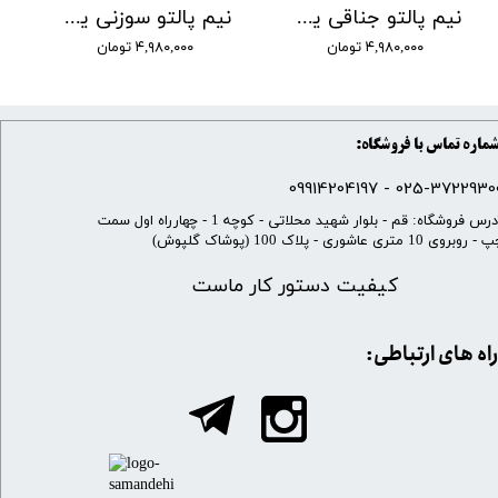
نیم پالتو جناقی یقه بلیزر مشکی
نیم پالتو سوزنی یقه بلیزر سرمه ای
۴,۹۸۰,۰۰۰ تومان
۴,۹۸۰,۰۰۰ تومان
ماره تماس با فروشگاه:
025-37229300 - 099142041
​آدرس فروشگاه: قم - بلوار شهید محلاتی - کوچه 1 - چهارراه اول سمت
 روبروی 10 متری عاشوری - پلاک 100 (پوشاک گلپوش)
کیفیت دستور کار ماست
​​راه های ارتباطی: