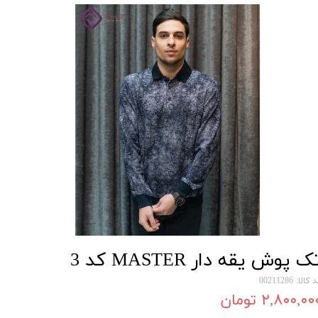
ک پوش یقه دار MASTER کد 3
کالا: 00211286
۲,۸۰۰,۰۰ تومان