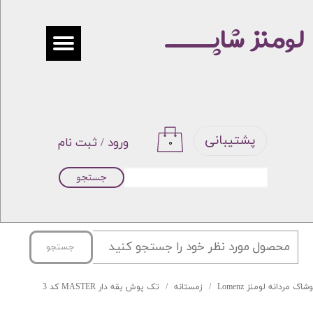
لومنز شاپـــــ
حساب کاربری من
تغییر گذر واژه
سفارشات
خروج از حساب کاربری
پشتیبانی
ورود
/
ثبت نام
۰
جستجو
جستجو
شاک مردانه لومنز Lomenz
زمستانه
تک پوش یقه دار MASTER کد 3