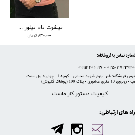
تیشرت تام تیلور کوتاه کد 20
۸۳۰,۰۰۰ تومان
ماره تماس با فروشگاه:
025-37229300 - 099142041
​آدرس فروشگاه: قم - بلوار شهید محلاتی - کوچه 1 - چهارراه اول سمت
 روبروی 10 متری عاشوری - پلاک 100 (پوشاک گلپوش)
کیفیت دستور کار ماست
​​راه های ارتباطی: