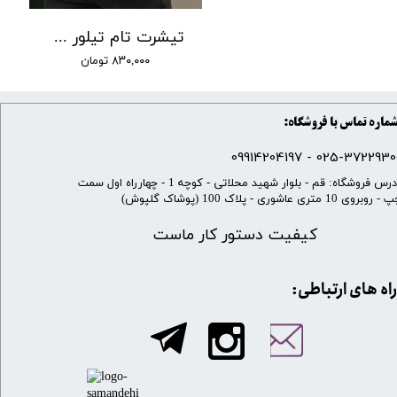
تیشرت تام تیلور کوتاه کد 20
۸۳۰,۰۰۰ تومان
ماره تماس با فروشگاه:
025-37229300 - 099142041
​آدرس فروشگاه: قم - بلوار شهید محلاتی - کوچه 1 - چهارراه اول سمت
 روبروی 10 متری عاشوری - پلاک 100 (پوشاک گلپوش)
کیفیت دستور کار ماست
​​راه های ارتباطی: