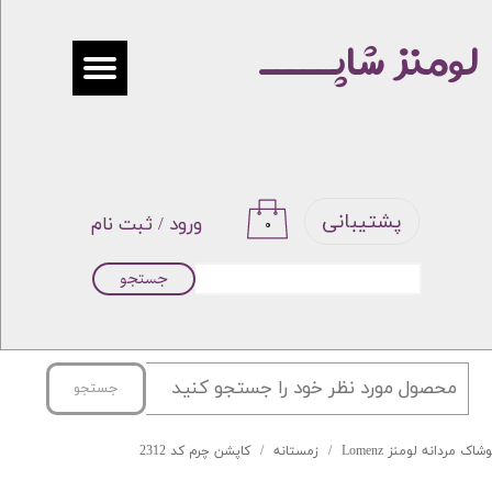
لومنز شاپـــــ
حساب کاربری من
تغییر گذر واژه
سفارشات
خروج از حساب کاربری
پشتیبانی
ورود
/
ثبت نام
۰
جستجو
جستجو
شاک مردانه لومنز Lomenz
زمستانه
کاپشن چرم کد 2312