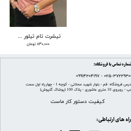
تیشرت تام تیلور کوتاه کد 20
۸۳۰,۰۰۰ تومان
ماره تماس با فروشگاه:
025-37229300 - 099142041
​آدرس فروشگاه: قم - بلوار شهید محلاتی - کوچه 1 - چهارراه اول سمت
 روبروی 10 متری عاشوری - پلاک 100 (پوشاک گلپوش)
کیفیت دستور کار ماست
​​راه های ارتباطی: