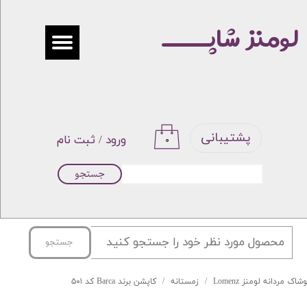
لومنز شاپـــــ
حساب کاربری من
تغییر گذر واژه
سفارشات
خروج از حساب کاربری
پشتیبانی
ورود
/
ثبت نام
۰
جستجو
جستجو
شاک مردانه لومنز Lomenz
زمستانه
کاپشن برند Barca کد ۵۰۱