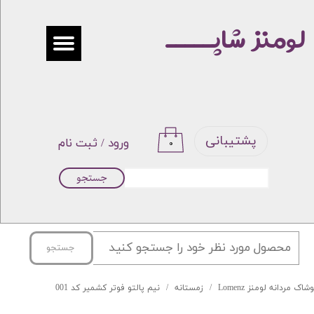
لومنز شاپـــــ
حساب کاربری من
تغییر گذر واژه
سفارشات
خروج از حساب کاربری
پشتیبانی
ورود
/
ثبت نام
۰
جستجو
جستجو
شاک مردانه لومنز Lomenz
زمستانه
نیم پالتو فوتر کشمیر کد 001