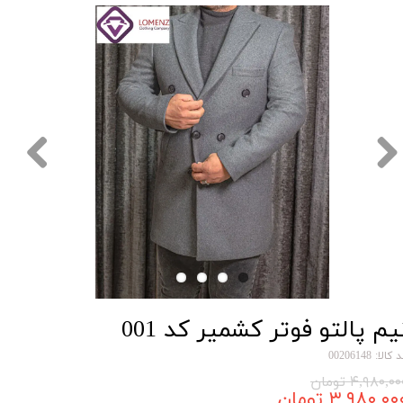
یم پالتو فوتر کشمیر کد 001
کالا: 00206148
۴,۹۸۰,۰ تومان
۳,۹۸۰,۰۰ تومان