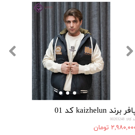
فر برند kaizhelun کد 01
کالا: 00203248
۲,۹۸۰,۰۰ تومان