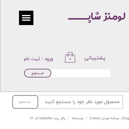
لومنز شاپـــــ
حساب کاربری من
تغییر گذر واژه
سفارشات
خروج از حساب کاربری
پشتیبانی
ورود
/
ثبت نام
۰
جستجو
جستجو
شاک مردانه لومنز Lomenz
زمستانه
پافر برند kaizhelun کد 01