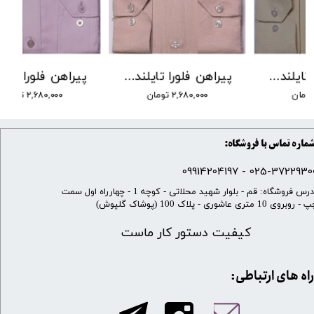
پیراهن فلورا تایلندی برند DEGEST کد DJ-9 رنگ 20
پیراهن فلورا تایلندی برند DEGEST کد DJ-9 رنگ 17
۲,۶۸۰,۰۰۰ تومان
۲,۶۸۰,۰۰۰ تومان
ماره تماس با فروشگاه:
025-37229300 - 099142041
​آدرس فروشگاه: قم - بلوار شهید محلاتی - کوچه 1 - چهارراه اول سمت
 روبروی 10 متری عاشوری - پلاک 100 (پوشاک گلپوش)
کیفیت دستور کار ماست
​​راه های ارتباطی: