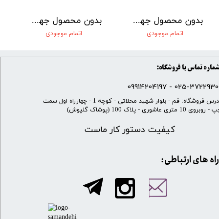
بدون محصول جهت نمایش
بدون محصول جهت نمایش
اتمام موجودی
اتمام موجودی
ماره تماس با فروشگاه:
025-37229300 - 099142041
​آدرس فروشگاه: قم - بلوار شهید محلاتی - کوچه 1 - چهارراه اول سمت
 روبروی 10 متری عاشوری - پلاک 100 (پوشاک گلپوش)
کیفیت دستور کار ماست
​​راه های ارتباطی: