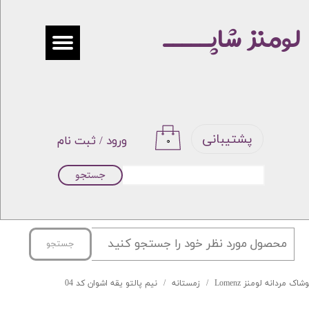
لومنز شاپـــــ
حساب کاربری من
تغییر گذر واژه
سفارشات
خروج از حساب کاربری
پشتیبانی
ورود
/
ثبت نام
۰
جستجو
جستجو
شاک مردانه لومنز Lomenz
زمستانه
نیم پالتو یقه اشوان کد 04