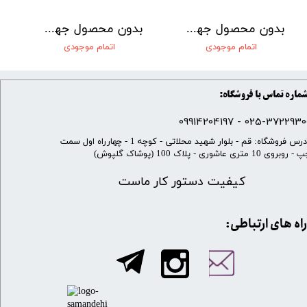
بدون محصول جهت نمایش
بدون محصول جهت نمایش
اتمام موجودی
اتمام موجودی
ماره تماس با فروشگاه:
025-37229300 - 099142041
​آدرس فروشگاه: قم - بلوار شهید محلاتی - کوچه 1 - چهارراه اول سمت
 روبروی 10 متری عاشوری - پلاک 100 (پوشاک گلپوش)
کیفیت دستور کار ماست
​​راه های ارتباطی: