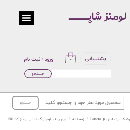
لومنز شاپـــــ
حساب کاربری من
تغییر گذر واژه
سفارشات
خروج از حساب کاربری
پشتیبانی
ورود
/
ثبت نام
۰
جستجو
جستجو
شاک مردانه لومنز Lomenz
زمستانه
نیم پالتو فوتر رنگ ذغالی لومنز کد 001