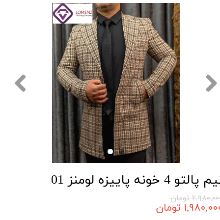
م پالتو 4 خونه پاییزه لومنز 01
۲,۹۸۰,۰ تومان
۱,۹۸۰,۰۰ تومان