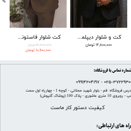
کت و شلوار دیپلمات راه ریز جامعه کد 02
کت شلوار فاستونی سوزنی جامعه 001
۱۲,۸۰۰,۰۰۰ تومان
۱۲,۸۰۰,۰۰۰ تومان
۱۰,۹۰۰,۰۰۰ تومان
ماره تماس با فروشگاه:
025-37229300 - 099142041
​آدرس فروشگاه: قم - بلوار شهید محلاتی - کوچه 1 - چهارراه اول سمت
 روبروی 10 متری عاشوری - پلاک 100 (پوشاک گلپوش)
کیفیت دستور کار ماست
​​راه های ارتباطی: