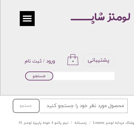
لومنز شاپـــــ
حساب کاربری من
تغییر گذر واژه
سفارشات
خروج از حساب کاربری
پشتیبانی
ورود
/
ثبت نام
۰
جستجو
جستجو
شاک مردانه لومنز Lomenz
زمستانه
نیم پالتو 4 خونه پاییزه لومنز 01