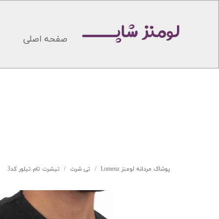
لومنز شاپـــــ
صفحه اصلی
پوشاک مردانه لومنز Lomenz
تی شرت
تیشرت تام تیلور کد3