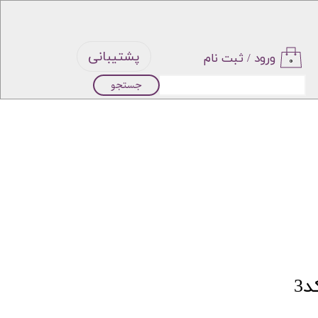
پشتیبانی
ورود
/
ثبت نام
۰
جستجو
حساب
کاربری من
تغییر گذر
واژه
سفارشات
خروج از
3
حساب