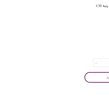
کاربری
ه 1/30
د