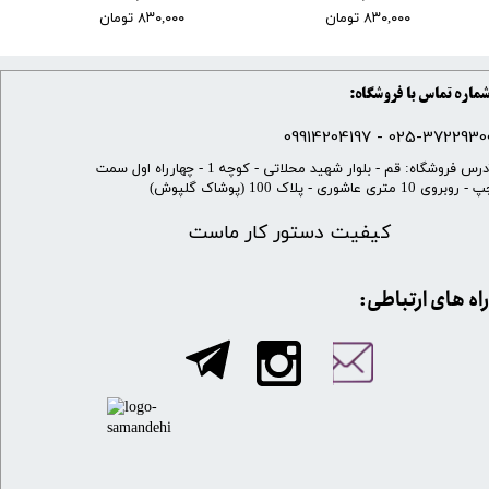
۸۳۰,۰۰۰ تومان
۸۳۰,۰۰۰ تومان
ماره تماس با فروشگاه:
025-37229300 - 099142041
​آدرس فروشگاه: قم - بلوار شهید محلاتی - کوچه 1 - چهارراه اول سمت
 روبروی 10 متری عاشوری - پلاک 100 (پوشاک گلپوش)
کیفیت دستور کار ماست
​​راه های ارتباطی: