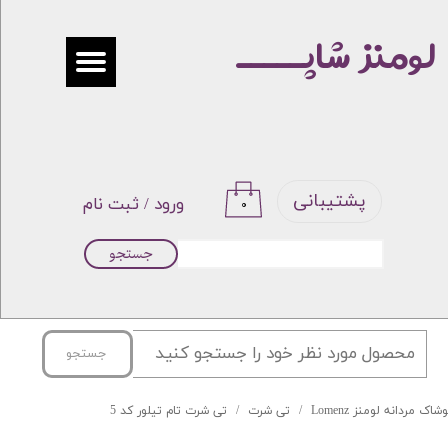
لومنز شاپـــــ
حساب کاربری من
تغییر گذر واژه
سفارشات
خروج از حساب کاربری
پشتیبانی
ورود
/
ثبت نام
۰
جستجو
جستجو
شاک مردانه لومنز Lomenz
تی شرت
تی شرت تام تیلور کد 5