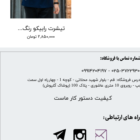
تیشرت رابیکو رنگ سرمه ای کد 23084
۲,۸۵۰,۰۰۰ تومان
ماره تماس با فروشگاه:
025-37229300 - 099142041
​آدرس فروشگاه: قم - بلوار شهید محلاتی - کوچه 1 - چهارراه اول سمت
 روبروی 10 متری عاشوری - پلاک 100 (پوشاک گلپوش)
کیفیت دستور کار ماست
​​راه های ارتباطی: