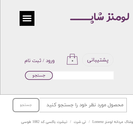
لومنز شاپـــــ
حساب کاربری من
تغییر گذر واژه
سفارشات
خروج از حساب کاربری
پشتیبانی
ورود
/
ثبت نام
۰
جستجو
جستجو
شاک مردانه لومنز Lomenz
تی شرت
تیشرت باکسی کد 1082 طوسی