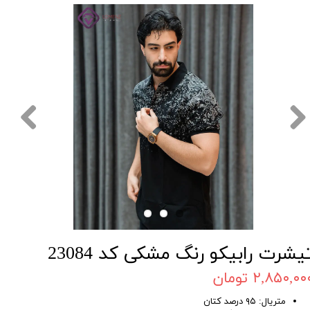
یشرت رابیکو رنگ مشکی کد 23084
۲,۸۵۰,۰۰ تومان
متریال: ۹۵ درصد کتان