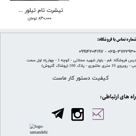
تیشرت تام تیلور کوتاه کد 20
۸۳۰,۰۰۰ تومان
ماره تماس با فروشگاه:
025-37229300 - 099142041
​آدرس فروشگاه: قم - بلوار شهید محلاتی - کوچه 1 - چهارراه اول سمت
 روبروی 10 متری عاشوری - پلاک 100 (پوشاک گلپوش)
کیفیت دستور کار ماست
​​راه های ارتباطی: