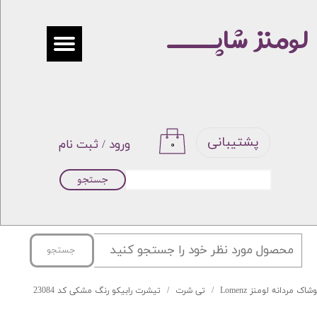
لومنز شاپـــــ
حساب کاربری من
تغییر گذر واژه
سفارشات
خروج از حساب کاربری
پشتیبانی
ورود
/
ثبت نام
۰
جستجو
جستجو
شاک مردانه لومنز Lomenz
تی شرت
تیشرت رابیکو رنگ مشکی کد 23084