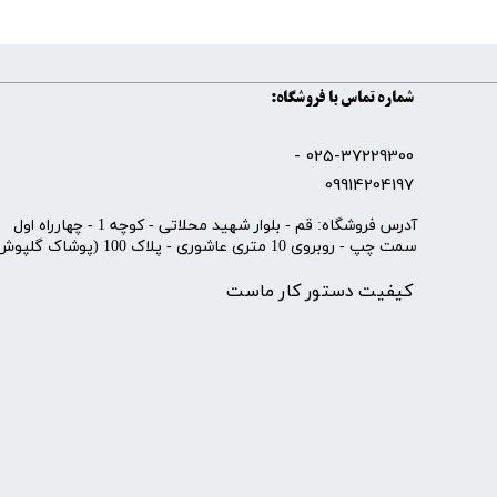
شماره تماس با فروشگاه:
025-37229300 -
09914204197
​آدرس فروشگاه: قم - بلوار شهید محلاتی - کوچه 1 - چهارراه اول
سمت چپ - روبروی 10 متری عاشوری - پلاک 100 (پوشاک گلپوش)
کیفیت دستور کار ماست