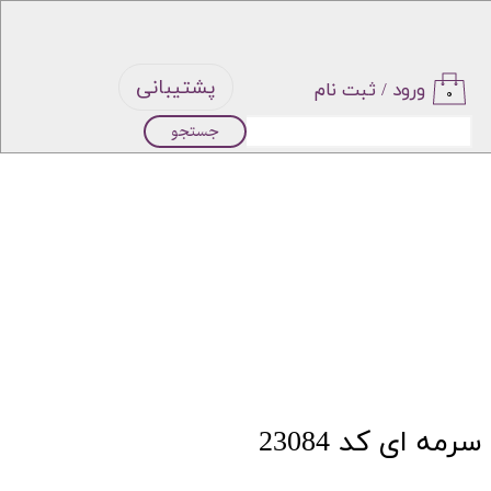
پشتیبانی
ورود
/
ثبت نام
۰
جستجو
حساب
کاربری من
تغییر گذر
واژه
سفارشات
خروج از
مه ای کد 23084
حساب