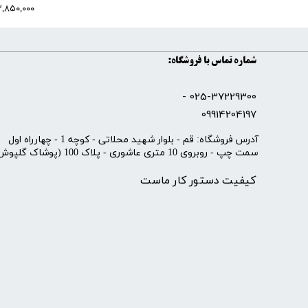
۲,۸۵۰,۰۰۰ تومان
شماره تماس با فروشگاه:
025-37229300 -
09914204197
​آدرس فروشگاه: قم - بلوار شهید محلاتی - کوچه 1 - چهارراه اول
سمت چپ - روبروی 10 متری عاشوری - پلاک 100 (پوشاک گلپوش)
کیفیت دستور کار ماست