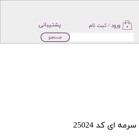
پشتیبانی
ورود
/
ثبت نام
۰
جستجو
حساب
کاربری من
تغییر گذر
واژه
سفارشات
خروج از
مه ای کد 25024
حساب