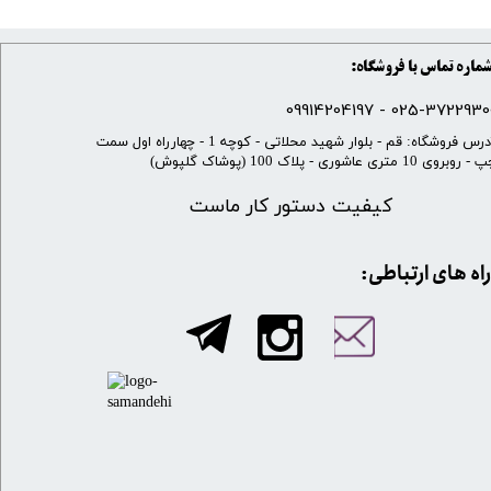
ماره تماس با فروشگاه:
025-37229300 - 099142041
​آدرس فروشگاه: قم - بلوار شهید محلاتی - کوچه 1 - چهارراه اول سمت
 روبروی 10 متری عاشوری - پلاک 100 (پوشاک گلپوش)
کیفیت دستور کار ماست
​​راه های ارتباطی: