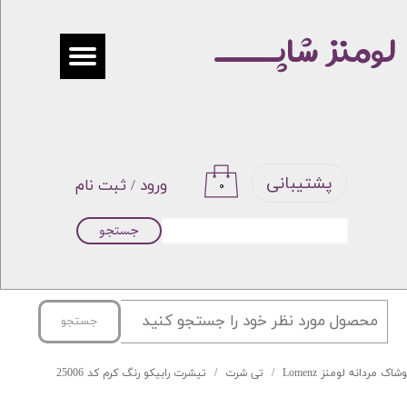
لومنز شاپـــــ
حساب کاربری من
تغییر گذر واژه
سفارشات
خروج از حساب کاربری
پشتیبانی
ورود
/
ثبت نام
۰
جستجو
جستجو
شاک مردانه لومنز Lomenz
تی شرت
تیشرت رابیکو رنگ کرم کد 25006