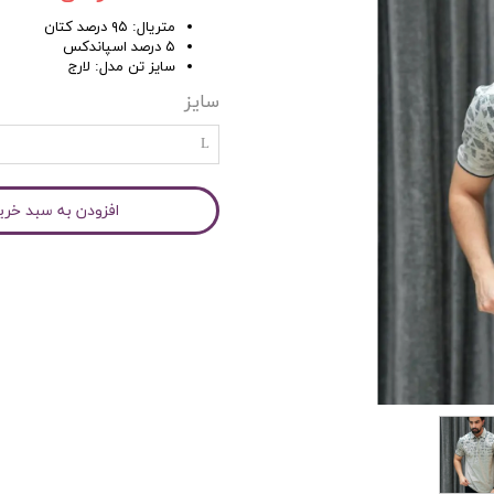
متریال: ۹۵ درصد کتان
۵ درصد اسپاندکس
سایز تن مدل: لارج
سایز
L
افزودن به سبد خری