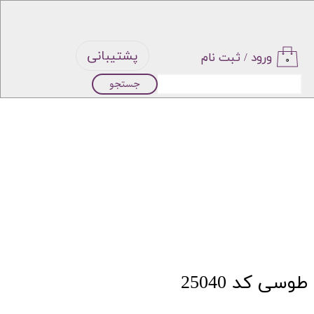
پشتیبانی
ورود
/
ثبت نام
۰
جستجو
حساب
کاربری من
تغییر گذر
واژه
سفارشات
خروج از
سی کد 25040
حساب