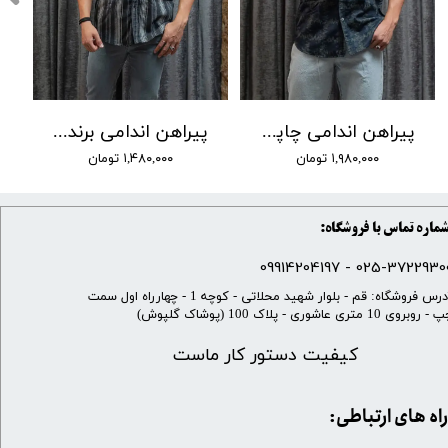
پیراهن اندامی چاپی برند LW کد 04
پیراهن اندامی برند Lw کد 01
۱,۹۸۰,۰۰۰ تومان
۱,۴۸۰,۰۰۰ تومان
ماره تماس با فروشگاه:
025-37229300 - 099142041
​آدرس فروشگاه: قم - بلوار شهید محلاتی - کوچه 1 - چهارراه اول سمت
 روبروی 10 متری عاشوری - پلاک 100 (پوشاک گلپوش)
کیفیت دستور کار ماست
​​راه های ارتباطی: