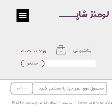
لومنز شاپـــــ
حساب کاربری من
تغییر گذر واژه
سفارشات
خروج از حساب کاربری
پشتیبانی
ورود
/
ثبت نام
۰
جستجو
جستجو
شاک مردانه لومنز Lomenz
تی شرت
پیراهن اندامی چاپی برند LW کد 18