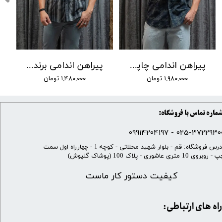
پیراهن اندامی چاپی برند LW کد 04
پیراهن اندامی برند Lw کد 01
۱,۹۸۰,۰۰۰ تومان
۱,۴۸۰,۰۰۰ تومان
ماره تماس با فروشگاه:
025-37229300 - 099142041
​آدرس فروشگاه: قم - بلوار شهید محلاتی - کوچه 1 - چهارراه اول سمت
 روبروی 10 متری عاشوری - پلاک 100 (پوشاک گلپوش)
کیفیت دستور کار ماست
​​راه های ارتباطی: