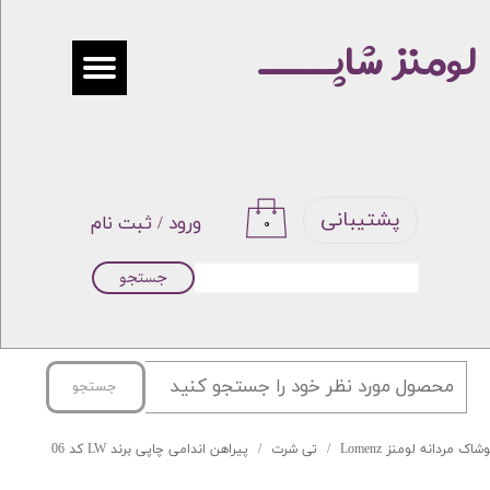
لومنز شاپـــــ
حساب کاربری من
تغییر گذر واژه
سفارشات
خروج از حساب کاربری
پشتیبانی
ورود
/
ثبت نام
۰
جستجو
جستجو
شاک مردانه لومنز Lomenz
تی شرت
پیراهن اندامی چاپی برند LW کد 06