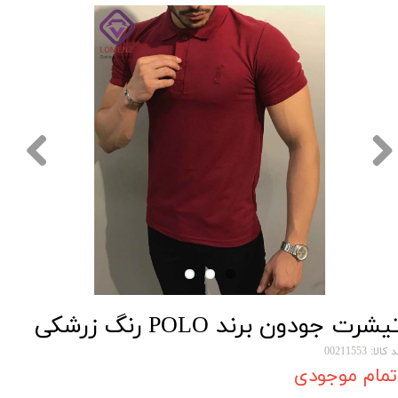
یشرت جودون برند POLO رنگ زرشکی
کالا: 00211553
تمام موجودی