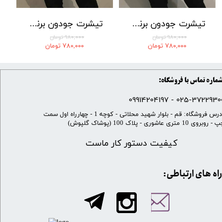
تیشرت جودون برند POLO رنگ طوسی
تیشرت جودون برند POLO رنگ آبی
۹۸۰,۰۰۰ تومان
۹۸۰,۰۰۰ تومان
۷۸۰,۰۰۰ تومان
۷۸۰,۰۰۰ تومان
ماره تماس با فروشگاه:
025-37229300 - 099142041
​آدرس فروشگاه: قم - بلوار شهید محلاتی - کوچه 1 - چهارراه اول سمت
 روبروی 10 متری عاشوری - پلاک 100 (پوشاک گلپوش)
کیفیت دستور کار ماست
​​راه های ارتباطی: