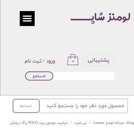
لومنز شاپـــــ
حساب کاربری من
تغییر گذر واژه
سفارشات
خروج از حساب کاربری
پشتیبانی
ورود
/
ثبت نام
۰
جستجو
جستجو
شاک مردانه لومنز Lomenz
تی شرت
تیشرت جودون برند POLO رنگ زرشکی