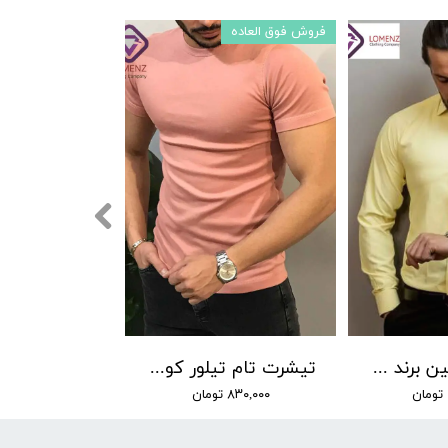
فروش فوق العاده
پیراهن دوشین برند by lino زرد
تیشرت تام تیلور کوتاه کد 20
۸۳۰,۰۰۰ تومان