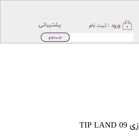
پشتیبانی
ورود
/
ثبت نام
۰
جستجو
حساب
کاربری من
تغییر گذر
واژه
سفارشات
خروج از
TIP 
حساب