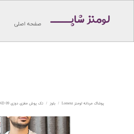
لومنز شاپـــــ
صفحه اصلی
پوشاک مردانه لومنز Lomenz
بلوز
تک پوش مغزی دوزی TIP LAND 09