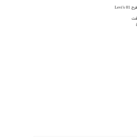
کاربری
Levi
فت