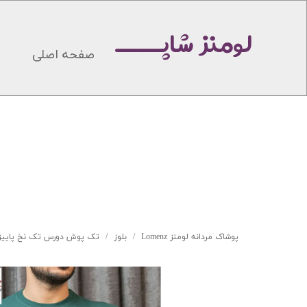
لومنز شاپـــــ
صفحه اصلی
پوشاک مردانه لومنز Lomenz
بلوز
تک پوش دورس تک نخ پاییزه طرح 03