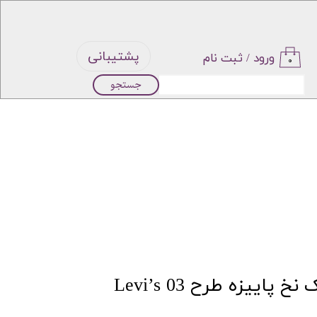
پشتیبانی
ورود
/
ثبت نام
۰
جستجو
حساب
کاربری من
تغییر گذر
واژه
سفارشات
خروج از
ییزه طرح Levi’s 03
حساب