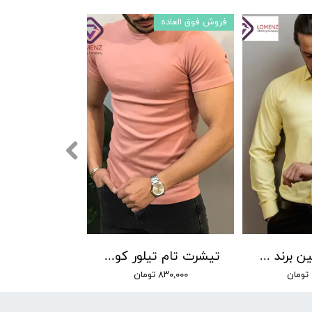
فروش فوق العاده
پیراهن دوشین برند by lino زرد
تیشرت تام تیلور کوتاه کد 20
۸۳۰,۰۰۰ تومان