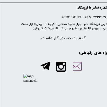
ماره تماس با فروشگاه:
025-37229300 - 099142041
​آدرس فروشگاه: قم - بلوار شهید محلاتی - کوچه 1 - چهارراه اول سمت
 روبروی 10 متری عاشوری - پلاک 100 (پوشاک گلپوش)
کیفیت دستور کار ماست
​​راه های ارتباطی: