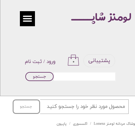
لومنز شاپـــــ
حساب کاربری من
تغییر گذر واژه
سفارشات
خروج از حساب کاربری
پشتیبانی
ورود
/
ثبت نام
۰
جستجو
جستجو
شاک مردانه لومنز Lomenz
اکسسوری
پاپیون