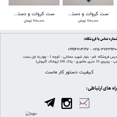
ست کروات و دستمال جیب مردانه کد 018
ست کروات و دستمال جیب مردانه کد 012
۷۸۰,۰۰۰ تومان
۷۸۰,۰۰۰ تومان
ماره تماس با فروشگاه:
025-37229300 - 099142041
​آدرس فروشگاه: قم - بلوار شهید محلاتی - کوچه 1 - چهارراه اول سمت
 روبروی 10 متری عاشوری - پلاک 100 (پوشاک گلپوش)
کیفیت دستور کار ماست
​​راه های ارتباطی: