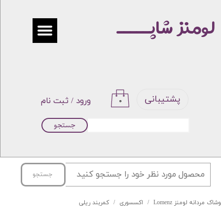
لومنز شاپـــــ
حساب کاربری من
تغییر گذر واژه
سفارشات
خروج از حساب کاربری
پشتیبانی
ورود
/
ثبت نام
۰
جستجو
جستجو
شاک مردانه لومنز Lomenz
اکسسوری
کمربند ریلی